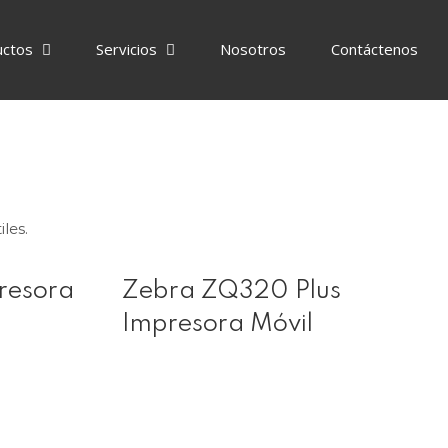
uctos
Servicios
Nosotros
Contáctenos
les.
resora
Zebra ZQ320 Plus
Impresora Móvil