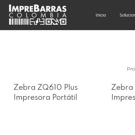
Skip
to
Inicio
Solucio
content
Pro
Zebra ZQ610 Plus
Zebra
Impresora Portátil
Impres